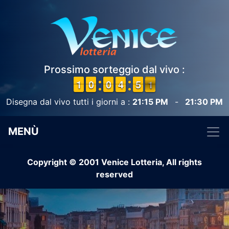
Prossimo sorteggio dal vivo :
1
1
1
1
9
9
0
0
9
9
0
0
3
3
4
4
4
4
5
5
1
0
0
Disegna dal vivo tutti i giorni a :
21:15 PM
-
21:30 PM
MENÙ
Copyright © 2001 Venice Lotteria, All rights
reserved