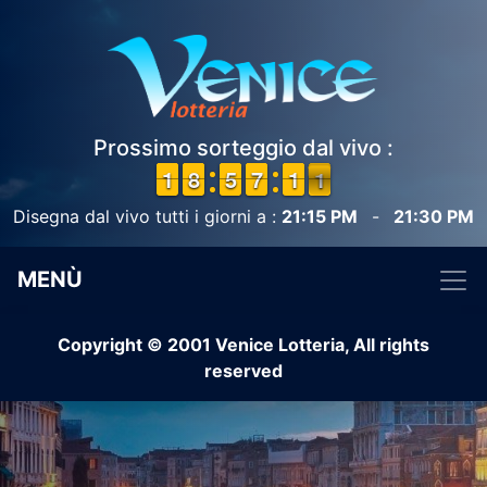
Prossimo sorteggio dal vivo :
1
1
1
1
7
7
8
8
4
4
5
5
6
6
7
7
1
1
1
1
1
0
0
Disegna dal vivo tutti i giorni a :
21:15 PM
-
21:30 PM
MENÙ
Copyright © 2001 Venice Lotteria, All rights
reserved