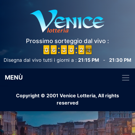
Prossimo sorteggio dal vivo :
9
9
0
0
5
5
6
6
2
2
3
3
9
9
0
0
1
1
2
2
4
3
3
Disegna dal vivo tutti i giorni a :
21:15 PM
-
21:30 PM
MENÙ
Copyright © 2001 Venice Lotteria, All rights
reserved