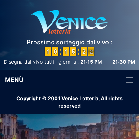
Prossimo sorteggio dal vivo :
1
1
1
1
9
9
0
0
1
1
1
1
4
4
5
5
1
1
2
2
2
1
Disegna dal vivo tutti i giorni a :
21:15 PM
-
21:30 PM
MENÙ
Copyright © 2001 Venice Lotteria, All rights
reserved