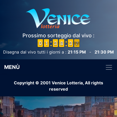
Prossimo sorteggio dal vivo :
9
9
0
0
1
1
1
1
2
2
3
3
7
7
8
8
4
3
3
7
6
7
Disegna dal vivo tutti i giorni a :
21:15 PM
-
21:30 PM
MENÙ
Copyright © 2001 Venice Lotteria, All rights
reserved