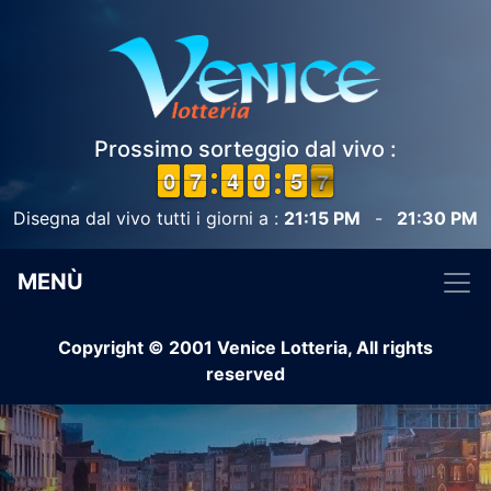
Prossimo sorteggio dal vivo :
9
9
0
0
6
6
7
7
3
3
4
4
1
0
0
0
5
5
7
6
6
Disegna dal vivo tutti i giorni a :
21:15 PM
-
21:30 PM
MENÙ
Copyright © 2001 Venice Lotteria, All rights
reserved