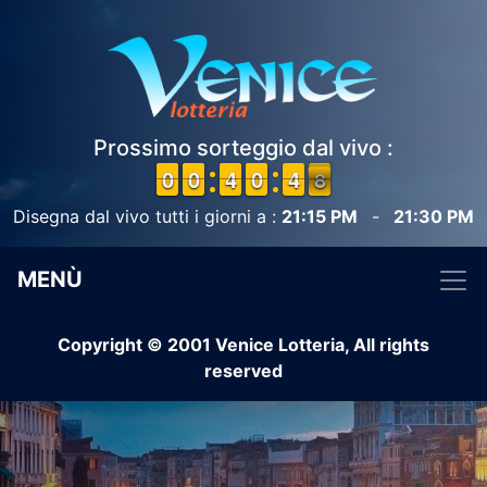
Prossimo sorteggio dal vivo :
9
9
0
0
9
9
0
0
3
3
4
4
9
9
0
0
5
4
4
8
7
7
Disegna dal vivo tutti i giorni a :
21:15 PM
-
21:30 PM
MENÙ
Copyright © 2001 Venice Lotteria, All rights
reserved