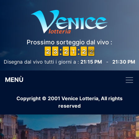
Prossimo sorteggio dal vivo :
1
1
2
2
2
2
3
3
1
1
2
2
1
1
1
1
1
1
2
2
2
1
2
Disegna dal vivo tutti i giorni a :
21:15 PM
-
21:30 PM
MENÙ
Copyright © 2001 Venice Lotteria, All rights
reserved