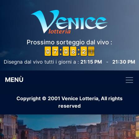
Prossimo sorteggio dal vivo :
9
9
0
0
6
6
7
7
9
9
0
0
7
7
8
8
1
1
2
2
1
0
0
Disegna dal vivo tutti i giorni a :
21:15 PM
-
21:30 PM
MENÙ
Copyright © 2001 Venice Lotteria, All rights
reserved