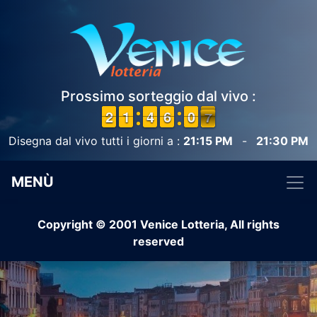
Prossimo sorteggio dal vivo :
1
1
2
2
1
1
1
1
3
3
4
4
5
5
6
6
1
0
0
7
6
6
Disegna dal vivo tutti i giorni a :
21:15 PM
-
21:30 PM
MENÙ
Copyright © 2001 Venice Lotteria, All rights
reserved