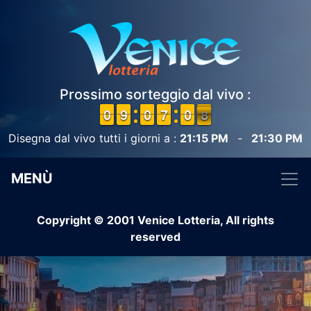
Prossimo sorteggio dal vivo :
9
9
0
0
8
8
9
9
9
9
0
0
6
6
7
7
1
0
0
8
7
7
Disegna dal vivo tutti i giorni a :
21:15 PM
-
21:30 PM
MENÙ
Copyright © 2001 Venice Lotteria, All rights
reserved