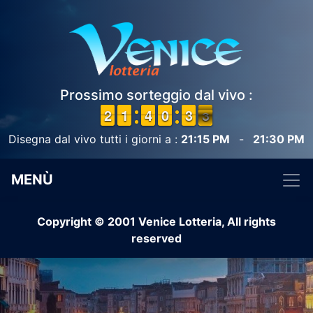
Prossimo sorteggio dal vivo :
1
1
2
2
1
1
1
1
3
3
4
4
9
9
0
0
2
2
3
3
3
2
2
Disegna dal vivo tutti i giorni a :
21:15 PM
-
21:30 PM
MENÙ
Copyright © 2001 Venice Lotteria, All rights
reserved