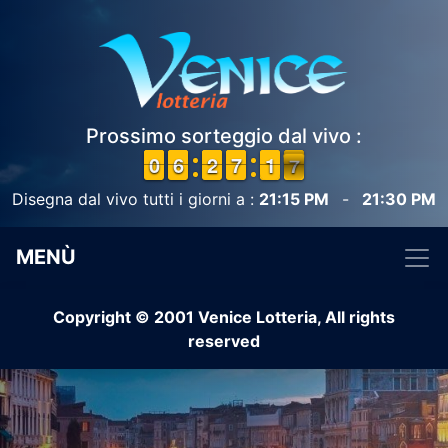
Prossimo sorteggio dal vivo :
9
9
0
0
5
5
6
6
1
1
2
2
6
6
7
7
2
1
1
7
6
6
Disegna dal vivo tutti i giorni a :
21:15 PM
-
21:30 PM
MENÙ
Copyright © 2001 Venice Lotteria, All rights
reserved