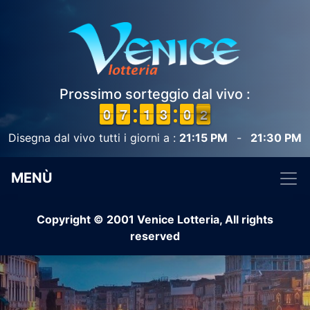
Prossimo sorteggio dal vivo :
9
9
0
0
6
6
7
7
1
1
1
1
2
2
3
3
9
9
0
0
2
1
1
Disegna dal vivo tutti i giorni a :
21:15 PM
-
21:30 PM
MENÙ
Copyright © 2001 Venice Lotteria, All rights
reserved