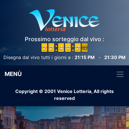
Prossimo sorteggio dal vivo :
1
1
2
2
1
1
2
2
3
3
4
4
9
9
0
0
1
1
2
2
4
3
3
Disegna dal vivo tutti i giorni a :
21:15 PM
-
21:30 PM
MENÙ
Copyright © 2001 Venice Lotteria, All rights
reserved