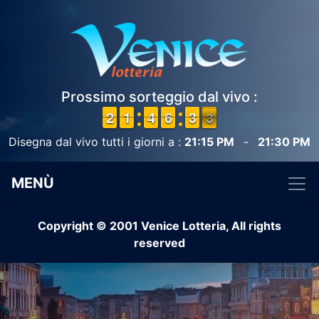
Prossimo sorteggio dal vivo :
1
1
2
2
1
1
1
1
3
3
4
4
5
5
6
6
2
2
3
3
3
2
2
Disegna dal vivo tutti i giorni a :
21:15 PM
-
21:30 PM
MENÙ
Copyright © 2001 Venice Lotteria, All rights
reserved