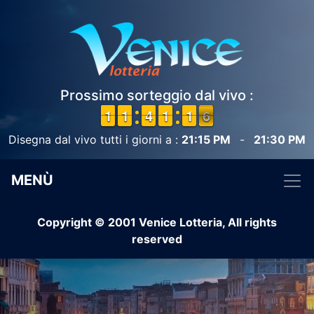
Prossimo sorteggio dal vivo :
1
1
1
1
1
1
1
1
3
3
4
4
1
1
1
1
1
1
1
1
6
5
Disegna dal vivo tutti i giorni a :
21:15 PM
-
21:30 PM
MENÙ
Copyright © 2001 Venice Lotteria, All rights
reserved