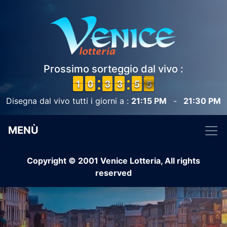
Prossimo sorteggio dal vivo :
1
1
1
1
9
9
0
0
2
2
3
3
2
2
3
3
4
4
5
5
5
4
4
Disegna dal vivo tutti i giorni a :
21:15 PM
-
21:30 PM
MENÙ
Copyright © 2001 Venice Lotteria, All rights
reserved