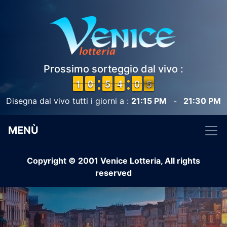
Prossimo sorteggio dal vivo :
1
1
1
1
9
9
0
0
4
4
5
5
3
3
4
4
9
9
0
0
5
4
Disegna dal vivo tutti i giorni a :
21:15 PM
-
21:30 PM
MENÙ
Copyright © 2001 Venice Lotteria, All rights
reserved