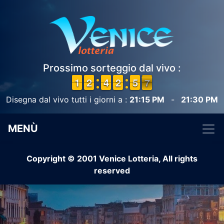
Prossimo sorteggio dal vivo :
1
1
1
1
1
1
2
2
3
3
4
4
3
2
2
0
5
5
7
6
6
Disegna dal vivo tutti i giorni a :
21:15 PM
-
21:30 PM
MENÙ
Copyright © 2001 Venice Lotteria, All rights
reserved