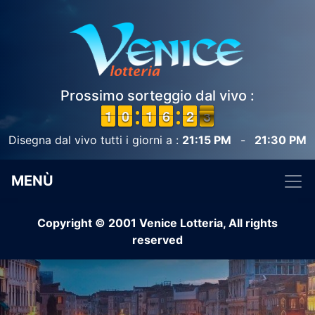
Prossimo sorteggio dal vivo :
1
1
1
1
9
9
0
0
1
1
1
1
5
5
6
6
1
1
2
2
3
2
2
Disegna dal vivo tutti i giorni a :
21:15 PM
-
21:30 PM
MENÙ
Copyright © 2001 Venice Lotteria, All rights
reserved