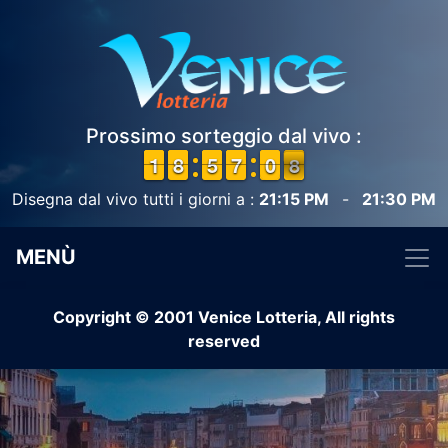
Prossimo sorteggio dal vivo :
1
1
1
1
7
7
8
8
4
4
5
5
6
6
7
7
1
0
0
8
7
8
Disegna dal vivo tutti i giorni a :
21:15 PM
-
21:30 PM
MENÙ
Copyright © 2001 Venice Lotteria, All rights
reserved