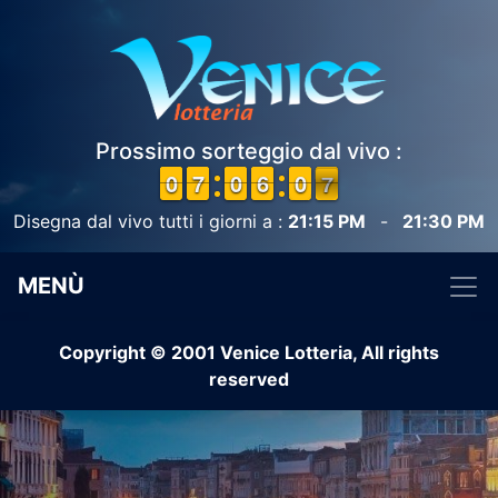
Prossimo sorteggio dal vivo :
9
9
0
0
6
6
7
7
9
9
0
0
5
5
6
6
1
0
0
7
6
7
Disegna dal vivo tutti i giorni a :
21:15 PM
-
21:30 PM
MENÙ
Copyright © 2001 Venice Lotteria, All rights
reserved