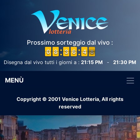
Prossimo sorteggio dal vivo :
9
9
0
0
7
7
8
8
2
2
3
3
5
5
6
6
5
4
4
8
7
Disegna dal vivo tutti i giorni a :
21:15 PM
-
21:30 PM
MENÙ
Copyright © 2001 Venice Lotteria, All rights
reserved