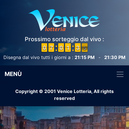
Prossimo sorteggio dal vivo :
9
9
0
0
6
6
7
7
9
9
0
0
1
1
1
1
2
2
3
3
5
4
4
Disegna dal vivo tutti i giorni a :
21:15 PM
-
21:30 PM
MENÙ
Copyright © 2001 Venice Lotteria, All rights
reserved