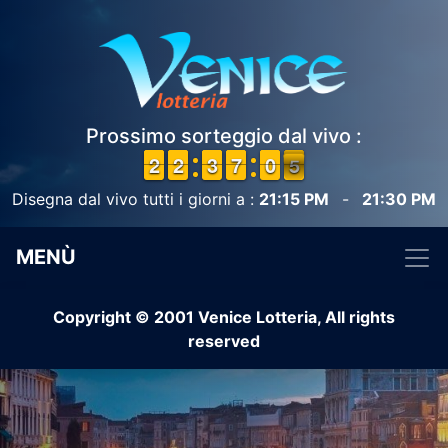
Prossimo sorteggio dal vivo :
1
1
2
2
1
1
2
2
2
2
3
3
6
6
7
7
9
9
0
0
5
4
4
Disegna dal vivo tutti i giorni a :
21:15 PM
-
21:30 PM
MENÙ
Copyright © 2001 Venice Lotteria, All rights
reserved