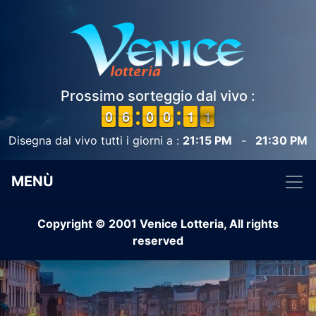
Prossimo sorteggio dal vivo :
9
9
0
0
5
5
6
6
9
9
0
0
9
9
0
0
1
1
1
1
1
0
1
Disegna dal vivo tutti i giorni a :
21:15 PM
-
21:30 PM
MENÙ
Copyright © 2001 Venice Lotteria, All rights
reserved