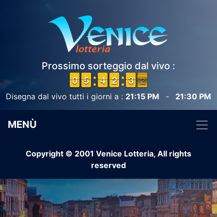
Prossimo sorteggio dal vivo :
9
9
0
0
4
4
5
5
3
3
4
4
1
1
2
2
2
2
3
3
2
1
1
Disegna dal vivo tutti i giorni a :
21:15 PM
-
21:30 PM
MENÙ
Copyright © 2001 Venice Lotteria, All rights
reserved