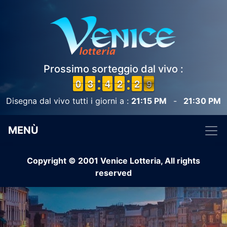
Prossimo sorteggio dal vivo :
9
9
0
0
2
2
3
3
3
3
4
4
1
1
2
2
3
2
2
9
8
8
Disegna dal vivo tutti i giorni a :
21:15 PM
-
21:30 PM
MENÙ
Copyright © 2001 Venice Lotteria, All rights
reserved