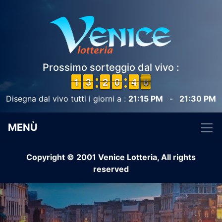
Prossimo sorteggio dal vivo :
1
1
1
1
2
2
3
3
1
1
2
2
9
9
0
0
3
3
4
4
6
5
5
Disegna dal vivo tutti i giorni a :
21:15 PM
-
21:30 PM
MENÙ
Copyright © 2001 Venice Lotteria, All rights
reserved