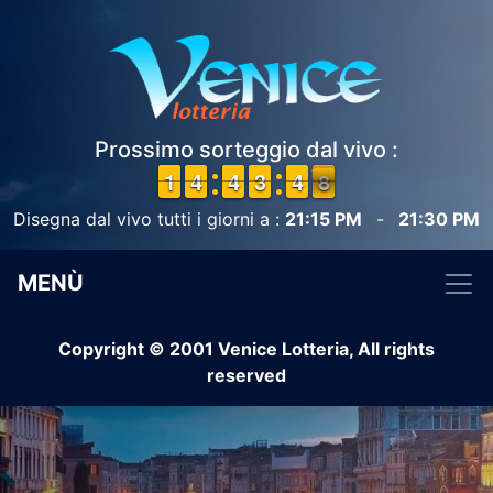
Prossimo sorteggio dal vivo :
1
1
1
1
3
3
4
4
3
3
4
4
2
2
3
3
5
4
4
8
7
7
Disegna dal vivo tutti i giorni a :
21:15 PM
-
21:30 PM
MENÙ
Copyright © 2001 Venice Lotteria, All rights
reserved