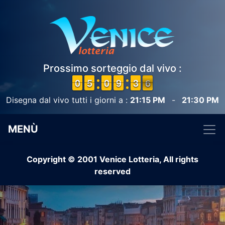
Prossimo sorteggio dal vivo :
9
9
0
0
4
4
5
5
9
9
0
0
8
8
9
9
2
2
3
3
6
5
6
Disegna dal vivo tutti i giorni a :
21:15 PM
-
21:30 PM
MENÙ
Copyright © 2001 Venice Lotteria, All rights
reserved