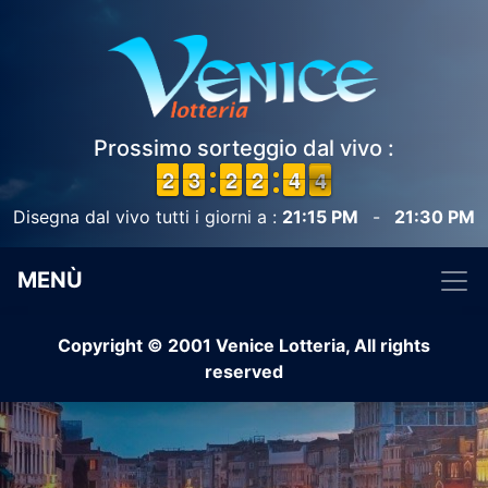
Prossimo sorteggio dal vivo :
1
1
2
2
2
2
3
3
1
1
2
2
1
1
2
2
3
3
4
4
4
3
4
Disegna dal vivo tutti i giorni a :
21:15 PM
-
21:30 PM
MENÙ
Copyright © 2001 Venice Lotteria, All rights
reserved