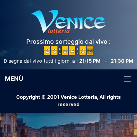
Prossimo sorteggio dal vivo :
1
1
2
2
2
2
3
3
9
9
0
0
3
3
4
4
2
2
3
3
2
1
1
Disegna dal vivo tutti i giorni a :
21:15 PM
-
21:30 PM
MENÙ
Copyright © 2001 Venice Lotteria, All rights
reserved