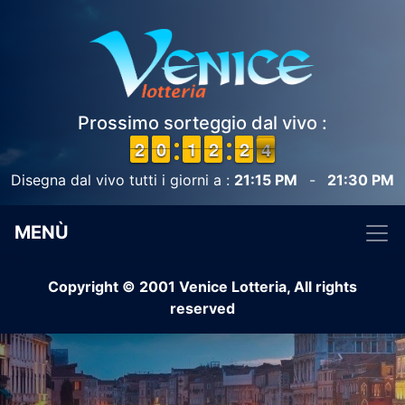
Prossimo sorteggio dal vivo :
1
1
2
2
9
9
0
0
1
1
1
1
1
1
2
2
1
1
2
2
4
3
3
Disegna dal vivo tutti i giorni a :
21:15 PM
-
21:30 PM
MENÙ
Copyright © 2001 Venice Lotteria, All rights
reserved