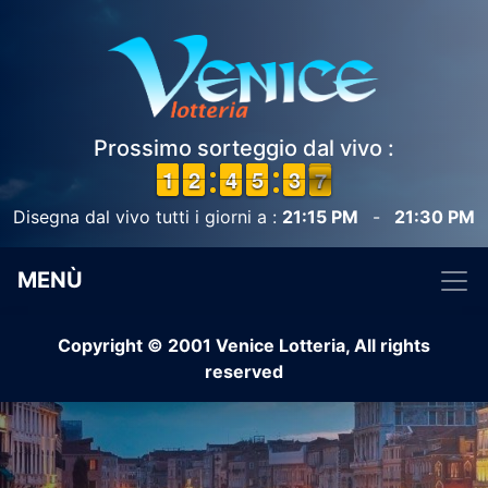
Prossimo sorteggio dal vivo :
1
1
1
1
1
1
2
2
3
3
4
4
4
4
5
5
4
3
3
7
6
6
Disegna dal vivo tutti i giorni a :
21:15 PM
-
21:30 PM
MENÙ
Copyright © 2001 Venice Lotteria, All rights
reserved