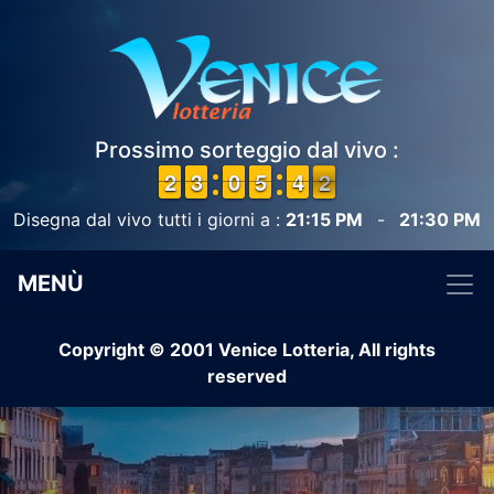
Prossimo sorteggio dal vivo :
1
1
2
2
2
2
3
3
9
9
0
0
4
4
5
5
3
3
4
4
2
1
2
Disegna dal vivo tutti i giorni a :
21:15 PM
-
21:30 PM
MENÙ
Copyright © 2001 Venice Lotteria, All rights
reserved